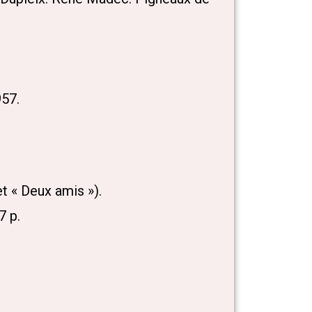
957.
et « Deux amis »).
7 p.