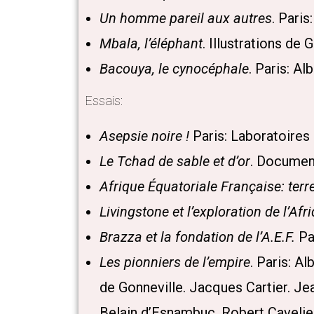
Un homme pareil aux autres
. Paris
Mbala, l’éléphant
. Illustrations de 
Bacouya, le cynocéphale
. Paris: Al
Essais:
Asepsie noire !
Paris: Laboratoires 
Le Tchad de sable et d’or
. Document
Afrique Équatoriale Française: terre
Livingstone et l’exploration de l’Afr
Brazza et la fondation de l’A.E.F.
Par
Les pionniers de l’empire
. Paris: A
de Gonneville. Jacques Cartier. Je
Belain d’Esnambuc. Robert Cavelie