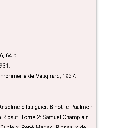
6, 64 p.
931.
L’Imprimerie de Vaugirard, 1937.
Anselme d’Isalguier. Binot le Paulmeir
n Ribaut. Tome 2: Samuel Champlain.
s Dupleix. René Madec. Pigneaux de