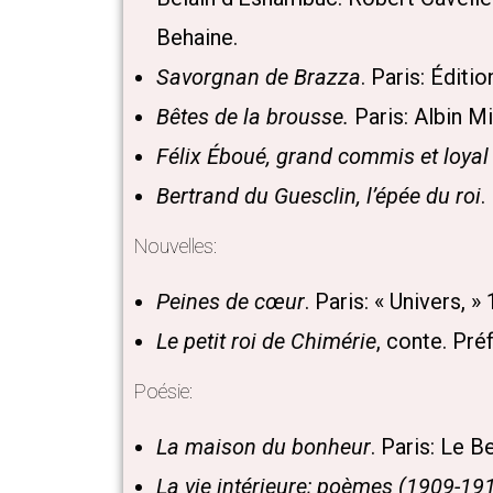
Behaine.
Savorgnan de Brazza
. Paris: Éditi
Bêtes de la brousse.
Paris: Albin M
Félix Éboué, grand commis et loyal
Bertrand du Guesclin, l’épée du roi
.
Nouvelles:
Peines de cœur
. Paris: « Univers, 
Le petit roi de Chimérie
, conte. Pré
Poésie:
La maison du bonheur
. Paris: Le B
La vie intérieure; poèmes (1909-19