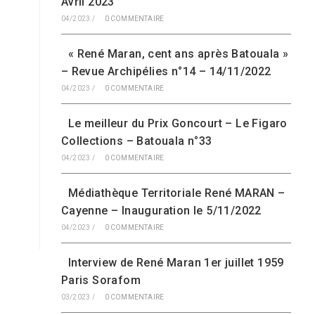
Avril 2023
04/2023
/
0 COMMENTAIRE
« René Maran, cent ans après Batouala »
s
– Revue Archipélies n°14 – 14/11/2022
04/2023
/
0 COMMENTAIRE
Le meilleur du Prix Goncourt – Le Figaro
Collections – Batouala n°33
04/2023
/
0 COMMENTAIRE
Médiathèque Territoriale René MARAN –
Cayenne – Inauguration le 5/11/2022
04/2023
/
0 COMMENTAIRE
Interview de René Maran 1er juillet 1959
Paris Sorafom
03/2023
/
0 COMMENTAIRE