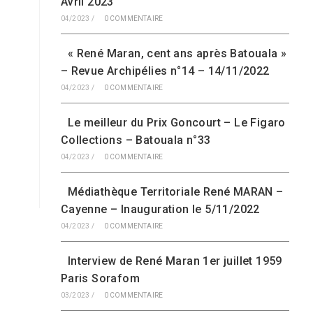
Avril 2023
04/2023
/
0 COMMENTAIRE
« René Maran, cent ans après Batouala »
– Revue Archipélies n°14 – 14/11/2022
04/2023
/
0 COMMENTAIRE
Le meilleur du Prix Goncourt – Le Figaro
Collections – Batouala n°33
04/2023
/
0 COMMENTAIRE
Médiathèque Territoriale René MARAN –
Cayenne – Inauguration le 5/11/2022
04/2023
/
0 COMMENTAIRE
Interview de René Maran 1er juillet 1959
Paris Sorafom
03/2023
/
0 COMMENTAIRE