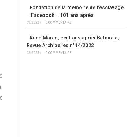
Fondation de la mémoire de l’esclavage
– Facebook – 101 ans après
03/2023
/
0 COMMENTAIRE
René Maran, cent ans après Batouala,
Revue Archipelies n°14/2022
03/2023
/
0 COMMENTAIRE
s
h
s