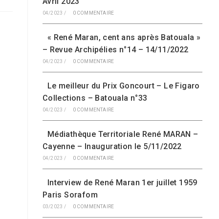
Avril 2023
04/2023
/
0 COMMENTAIRE
« René Maran, cent ans après Batouala »
– Revue Archipélies n°14 – 14/11/2022
04/2023
/
0 COMMENTAIRE
Le meilleur du Prix Goncourt – Le Figaro
Collections – Batouala n°33
04/2023
/
0 COMMENTAIRE
Médiathèque Territoriale René MARAN –
Cayenne – Inauguration le 5/11/2022
04/2023
/
0 COMMENTAIRE
Interview de René Maran 1er juillet 1959
Paris Sorafom
03/2023
/
0 COMMENTAIRE