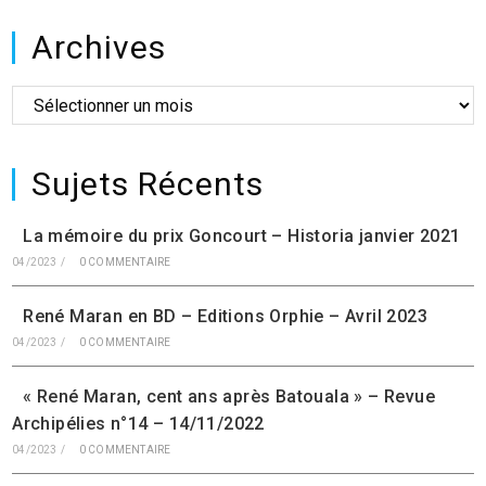
par
Archives
K
Lievois
Archives
Sujets Récents
La mémoire du prix Goncourt – Historia janvier 2021
04/2023
/
0 COMMENTAIRE
René Maran en BD – Editions Orphie – Avril 2023
04/2023
/
0 COMMENTAIRE
« René Maran, cent ans après Batouala » – Revue
Archipélies n°14 – 14/11/2022
04/2023
/
0 COMMENTAIRE