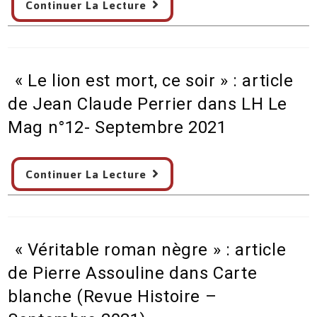
frontière
Continuer La Lecture
Goncourt
–
anticolonial »
Podcast
article
de
de
rfI
« Le lion est mort, ce soir » : article
Bernard
Littérature
Quiriny
de Jean Claude Perrier dans LH Le
sans
dans
frontière
Mag n°12- Septembre 2021
Lire
du
Magazine
28/08/21
« Le
Litte
Continuer La Lecture
lion
–
est
Septembre
mort,
2021
ce
« Véritable roman nègre » : article
soir »
:
de Pierre Assouline dans Carte
article
blanche (Revue Histoire –
de