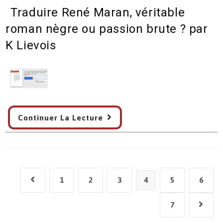
Edeou
Traduire René Maran, véritable
sur
Batouala
roman nègre ou passion brute ? par
K Lievois
Traduire
Continuer La Lecture
René
Maran,
véritable
roman
nègre
1
2
3
4
5
6
Go to the previous page
ou
passion
7
Go to th
brute
?