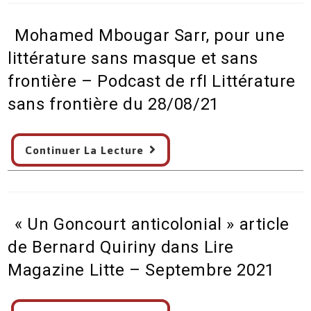
africaines
:
Mohamed Mbougar Sarr, pour une
Le
Figaro
littérature sans masque et sans
littéraire
frontière – Podcast de rfI Littérature
du
sans frontière du 28/08/21
9
septembre
Mohamed
2021
Continuer La Lecture
Mbougar
Sarr,
pour
une
« Un Goncourt anticolonial » article
littérature
sans
de Bernard Quiriny dans Lire
masque
Magazine Litte – Septembre 2021
et
sans
« Un