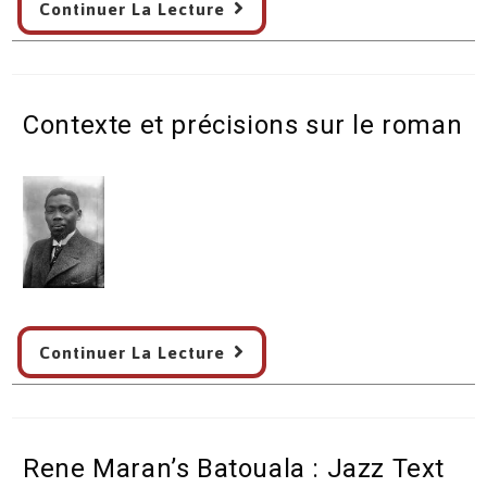
Continuer La Lecture
environnementale
dans
les
récits
Contexte et précisions sur le roman
animaliers
de
R.
Maran
par
Lia
Milanesio
–
Contexte
Université
Continuer La Lecture
et
de
précisions
Venise
sur
–
le
12/2020
Rene Maran’s Batouala : Jazz Text
roman