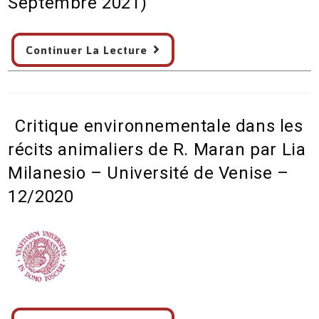
Septembre 2021)
Jean
Claude
« Véritable
Perrier
Continuer La Lecture
roman
dans
nègre »
LH
:
Le
article
Mag
Critique environnementale dans les
de
n°12-
Pierre
Septembre
récits animaliers de R. Maran par Lia
Assouline
2021
Milanesio – Université de Venise –
dans
12/2020
Carte
blanche
(Revue
Histoire
–
Septembre
2021)
Critique