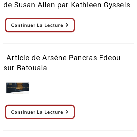
de Susan Allen par Kathleen Gyssels
Rene
Continuer La Lecture
Maran’s
Batouala
:
Jazz
Article de Arsène Pancras Edeou
Text
de
sur Batouala
Susan
Allen
par
Kathleen
Gyssels
Article
Continuer La Lecture
de
Arsène
Pancras