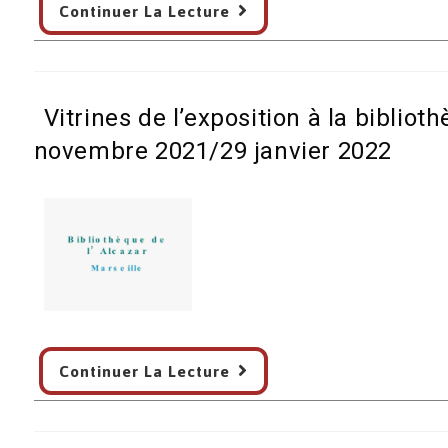
Continuer La Lecture
Goncourt
décerné
à
un
Vitrines de l’exposition à la bibliot
auteur
Noir
novembre 2021/29 janvier 2022
pour
Batouala,
de
René
Maran
–
France
Mémoire
Vitrines
Institut
Continuer La Lecture
de
de
l’exposition
France
à
14/12/21