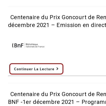
2021
Goncourt
noir
Centenaire du Prix Goncourt de Re
en
1921
décembre 2021 – Emission en direc
–
France
Inter
–
Jean
Lebrun
–
Centenaire
Continuer La Lecture
29/11/2021
du
Prix
Goncourt
de
Centenaire du Prix Goncourt de Ren
René
Maran,
BNF -1er décembre 2021 – Progra