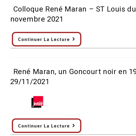
la
Colloque René Maran – ST Louis du 
bibliothèque
de
novembre 2021
l’Alcazar
Marseille
Colloque
Continuer La Lecture
–
René
16
Maran
novembre
–
2021/29
ST
janvier
René Maran, un Goncourt noir en 1
Louis
2022
du
29/11/2021
Sénégal
–
Institut
Français
–
René
29
Continuer La Lecture
Maran,
novembre
un