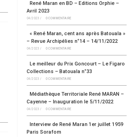
René Maran en BD – Editions Orphie –
Avril 2023
04/2023
/
0 COMMENTAIRE
« René Maran, cent ans après Batouala »
– Revue Archipélies n°14 – 14/11/2022
04/2023
/
0 COMMENTAIRE
Le meilleur du Prix Goncourt – Le Figaro
Collections – Batouala n°33
04/2023
/
0 COMMENTAIRE
Médiathèque Territoriale René MARAN –
Cayenne – Inauguration le 5/11/2022
04/2023
/
0 COMMENTAIRE
Interview de René Maran 1er juillet 1959
Paris Sorafom