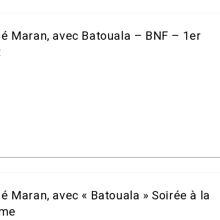
né Maran, avec Batouala – BNF – 1er
t
é Maran, avec « Batouala » Soirée à la
mme