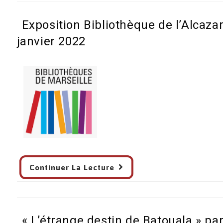
BNF
l’Afrique
-1er
Exposition Bibliothèque de l’Alcaz
et
décembre
la
janvier 2022
2021
littérature-
–
Colloque
Programme
International
de
Dakar
les
25
et
26
Exposition
novembre
Continuer La Lecture
Bibliothèque
2021
de
l’Alcazar
–
« L’étrange destin de Batouala » p
Marseille