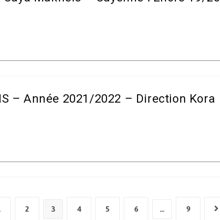
NS – Année 2021/2022 – Direction Kora
1
2
3
4
5
6
…
9
revious page
G