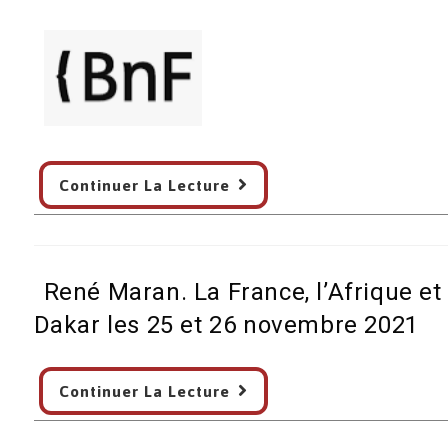
avec
Batouala
–
BNF
–
1er
décembre
Centenaire
2021
Continuer La Lecture
du
–
Prix
Emission
Goncourt
en
de
direct
René Maran. La France, l’Afrique et 
René
Maran,
Dakar les 25 et 26 novembre 2021
avec
« Batouala »
René
Continuer La Lecture
Soirée
Maran.
à
La
la
France,