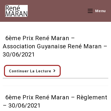
Skip
to
Menu
content
6ème Prix René Maran –
Association Guyanaise René Maran –
30/06/2021
6ème
Continuer La Lecture
Prix
René
Maran
–
6ème Prix René Maran – Règlement
Association
Guyanaise
– 30/06/2021
René