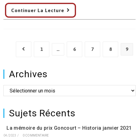
Comité
Continuer La Lecture
de
Pilotage
René
Maran
Cayenne
1
…
6
7
8
9
Go to the previous page
le
7/01/2021
Archives
Archives
Sujets Récents
La mémoire du prix Goncourt – Historia janvier 2021
04/2023
/
0 COMMENTAIRE