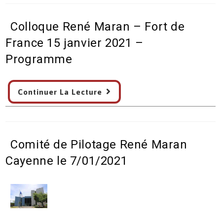
Fort
de
Colloque René Maran – Fort de
France
15/01/2021
France 15 janvier 2021 –
:
Programme
Invitation
–
Colloque
Vidéo
Continuer La Lecture
René
Maran
–
Fort
Comité de Pilotage René Maran
de
France
Cayenne le 7/01/2021
15
janvier
2021
–
Programme