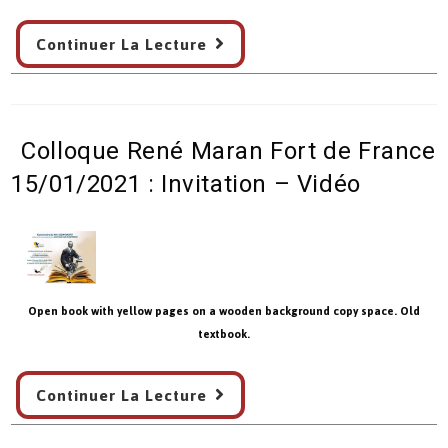
Maran
6ème
Continuer La Lecture
–
Prix
30/06/2021
René
Maran
–
Colloque René Maran Fort de France
Règlement
–
15/01/2021 : Invitation – Vidéo
30/06/2021
Open book with yellow pages on a wooden background copy space. Old
textbook.
Colloque
Continuer La Lecture
René
Maran